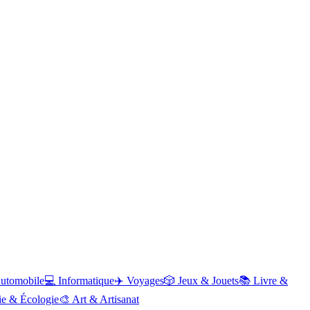
utomobile
💻
Informatique
✈️
Voyages
🎲
Jeux & Jouets
📚
Livre &
ie & Écologie
🎨
Art & Artisanat