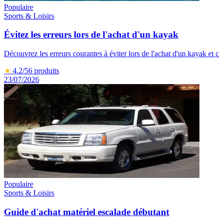
Populaire
Sports & Loisirs
Évitez les erreurs lors de l'achat d'un kayak
Découvrez les erreurs courantes à éviter lors de l'achat d'un kayak et
★
4.2
/5
6
produits
23/07/2026
Populaire
Sports & Loisirs
Guide d'achat matériel escalade débutant