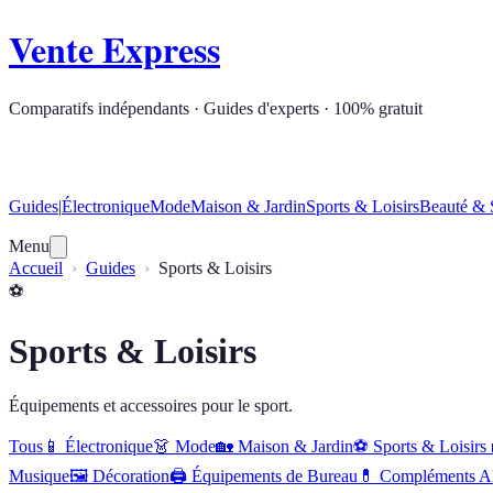
Vente Express
Comparatifs indépendants · Guides d'experts · 100% gratuit
Guides
|
Électronique
Mode
Maison & Jardin
Sports & Loisirs
Beauté & 
Menu
Accueil
Guides
Sports & Loisirs
⚽
Sports & Loisirs
Équipements et accessoires pour le sport.
Tous
📱
Électronique
👗
Mode
🏡
Maison & Jardin
⚽
Sports & Loisirs
Musique
🖼️
Décoration
🖨️
Équipements de Bureau
💊
Compléments Al