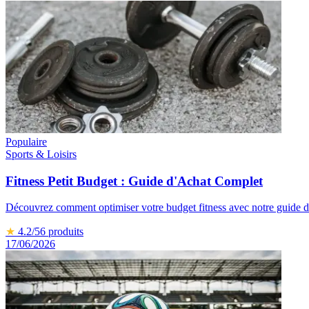
Populaire
Sports & Loisirs
Fitness Petit Budget : Guide d'Achat Complet
Découvrez comment optimiser votre budget fitness avec notre guide d'a
★
4.2
/5
6
produits
17/06/2026