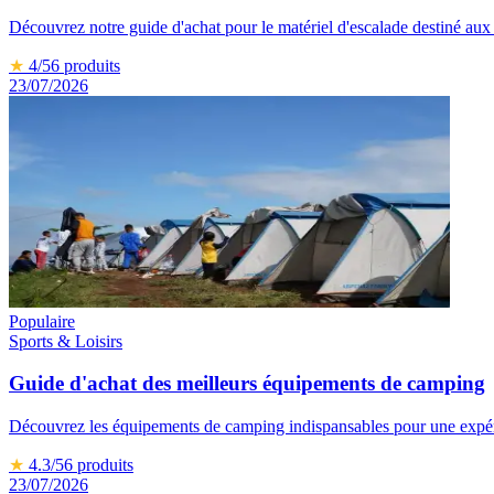
Découvrez notre guide d'achat pour le matériel d'escalade destiné aux 
★
4
/5
6
produits
23/07/2026
Populaire
Sports & Loisirs
Guide d'achat des meilleurs équipements de camping
Découvrez les équipements de camping indispansables pour une expéri
★
4.3
/5
6
produits
23/07/2026