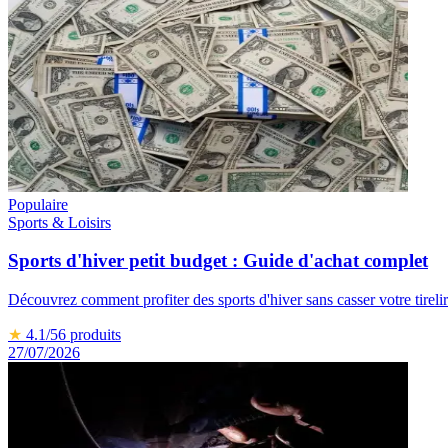
Populaire
Sports & Loisirs
Sports d'hiver petit budget : Guide d'achat complet
Découvrez comment profiter des sports d'hiver sans casser votre tirelir
★
4.1
/5
6
produits
27/07/2026