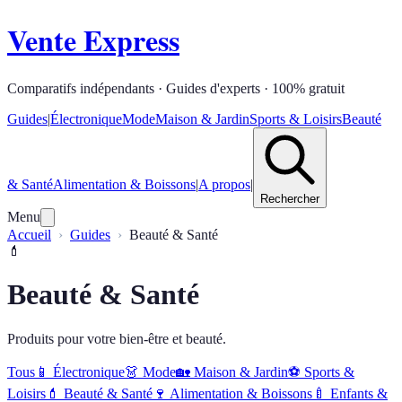
Vente Express
Comparatifs indépendants · Guides d'experts · 100% gratuit
Guides
|
Électronique
Mode
Maison & Jardin
Sports & Loisirs
Beauté
& Santé
Alimentation & Boissons
|
A propos
|
Rechercher
Menu
Accueil
Guides
Beauté & Santé
💄
Beauté & Santé
Produits pour votre bien-être et beauté.
Tous
📱
Électronique
👗
Mode
🏡
Maison & Jardin
⚽
Sports &
Loisirs
💄
Beauté & Santé
🍷
Alimentation & Boissons
🍼
Enfants &