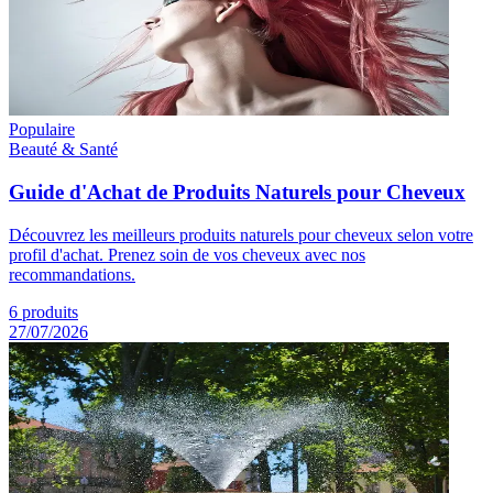
Populaire
Beauté & Santé
Guide d'Achat de Produits Naturels pour Cheveux
Découvrez les meilleurs produits naturels pour cheveux selon votre
profil d'achat. Prenez soin de vos cheveux avec nos
recommandations.
6
produits
27/07/2026