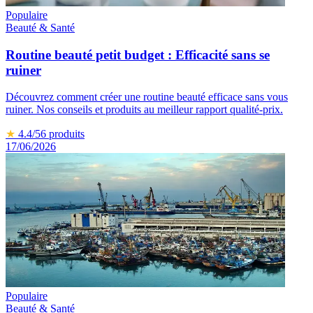
Populaire
Beauté & Santé
Routine beauté petit budget : Efficacité sans se
ruiner
Découvrez comment créer une routine beauté efficace sans vous
ruiner. Nos conseils et produits au meilleur rapport qualité-prix.
★
4.4
/5
6
produits
17/06/2026
Populaire
Beauté & Santé