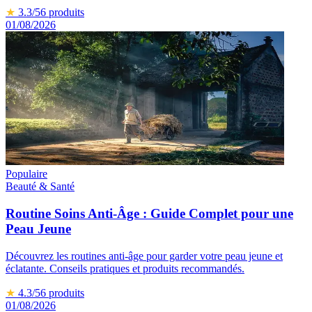
★
3.3
/5
6
produits
01/08/2026
Populaire
Beauté & Santé
Routine Soins Anti-Âge : Guide Complet pour une
Peau Jeune
Découvrez les routines anti-âge pour garder votre peau jeune et
éclatante. Conseils pratiques et produits recommandés.
★
4.3
/5
6
produits
01/08/2026