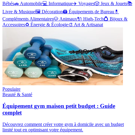
Bébés
🚗
Automobile
💻
Informatique
✈️
Voyages
🎲
Jeux & Jouets
📚
Livre & Musique
🖼️
Décoration
🖨️
Équipements de Bureau
💊
Compléments Alimentaires
🐶
Animaux
🔌
High-Tech
💍
Bijoux &
Accessoires
♻️
Énergie & Écologie
🎨
Art & Artisanat
Populaire
Beauté & Santé
Équipement gym maison petit budget : Guide
complet
Découvrez comment créer votre gym à domicile avec un budget
limité tout en optimisant votre équipement.