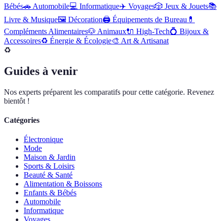
Bébés
🚗
Automobile
💻
Informatique
✈️
Voyages
🎲
Jeux & Jouets
📚
Livre & Musique
🖼️
Décoration
🖨️
Équipements de Bureau
💊
Compléments Alimentaires
🐶
Animaux
🔌
High-Tech
💍
Bijoux &
Accessoires
♻️
Énergie & Écologie
🎨
Art & Artisanat
♻️
Guides à venir
Nos experts préparent les comparatifs pour cette catégorie. Revenez
bientôt !
Catégories
Électronique
Mode
Maison & Jardin
Sports & Loisirs
Beauté & Santé
Alimentation & Boissons
Enfants & Bébés
Automobile
Informatique
Voyages