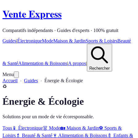
Vente Express
Comparatifs indépendants · Guides d'experts · 100% gratuit
Guides
|
Électronique
Mode
Maison & Jardin
Sports & Loisirs
Beauté
& Santé
Alimentation & Boissons
|
A propos
|
Rechercher
Menu
Accueil
Guides
Énergie & Écologie
♻️
Énergie & Écologie
Solutions pour un mode de vie écoresponsable.
Tous
📱
Électronique
👗
Mode
🏡
Maison & Jardin
⚽
Sports &
Loisirs
💄
Beauté & Santé
🍷
Alimentation & Boissons
🍼
Enfants &