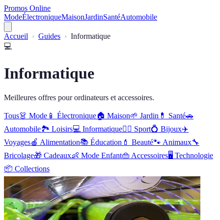
Promos Online
Mode
Électronique
Maison
Jardin
Santé
Automobile
Accueil
Guides
Informatique
💻
Informatique
Meilleures offres pour ordinateurs et accessoires.
Tous
👗
Mode
📱
Électronique
🏠
Maison
🌱
Jardin
💊
Santé
🚗
Automobile
🏞️
Loisirs
💻
Informatique
🏋️‍♂️
Sport
💍
Bijoux
✈️
Voyages
🍎
Alimentation
📚
Éducation
💄
Beauté
🐾
Animaux
🔧
Bricolage
🎁
Cadeaux
👶
Mode Enfant
👜
Accessoires
🖥️
Technologie
📦
Collections