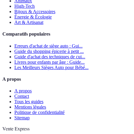
Animaux
High-Tech
Bijoux & Accessoires
Énergie & Écologie
Art & Artisanat
Comparatifs populaires
Erreurs d'achat de siège auto : Gui...
Guide du shopping épicerie à petit ...
Guide d'achat des techniques de cui...
Livres pour enfants par âge : Guide...
Les Meilleurs Sièges Auto pour Bébé...
A propos
A propos
Contact
Tous les guides
Mentions légales
Politique de confidentialité
Sitemap
Vente Express