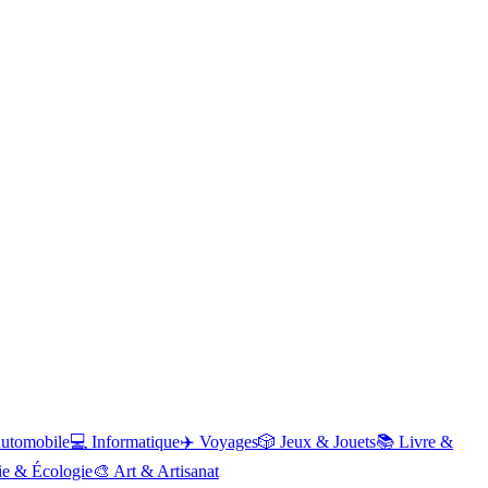
utomobile
💻
Informatique
✈️
Voyages
🎲
Jeux & Jouets
📚
Livre &
ie & Écologie
🎨
Art & Artisanat