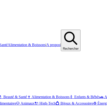
Santé
Alimentation & Boissons
|
A propos
|
Rechercher
💄
Beauté & Santé
🍷
Alimentation & Boissons
🍼
Enfants & Bébés
🚗
A
imentaires
🐶
Animaux
🔌
High-Tech
💍
Bijoux & Accessoires
♻️
Énerg