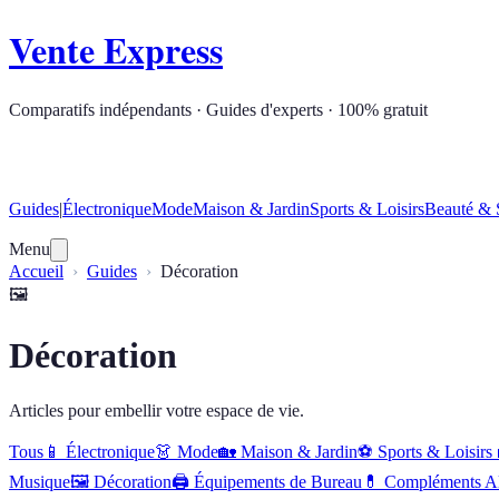
Vente Express
Comparatifs indépendants · Guides d'experts · 100% gratuit
Guides
|
Électronique
Mode
Maison & Jardin
Sports & Loisirs
Beauté & 
Menu
Accueil
Guides
Décoration
🖼️
Décoration
Articles pour embellir votre espace de vie.
Tous
📱
Électronique
👗
Mode
🏡
Maison & Jardin
⚽
Sports & Loisirs
Musique
🖼️
Décoration
🖨️
Équipements de Bureau
💊
Compléments Al