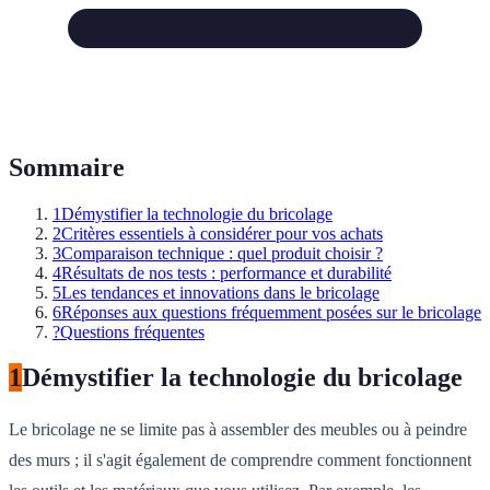
Sommaire
1
Démystifier la technologie du bricolage
2
Critères essentiels à considérer pour vos achats
3
Comparaison technique : quel produit choisir ?
4
Résultats de nos tests : performance et durabilité
5
Les tendances et innovations dans le bricolage
6
Réponses aux questions fréquemment posées sur le bricolage
?
Questions fréquentes
1
Démystifier la technologie du bricolage
Le bricolage ne se limite pas à assembler des meubles ou à peindre
des murs ; il s'agit également de comprendre comment fonctionnent