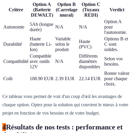
Option A
Option B
Option C
Critère
(Batterie
(Carrelage
(Tuyaux
Verdict
DEWALT)
mural)
REDI)
Option A
5Ah (longue
Autonomie
N/A
N/A
pour
durée)
l'autonomie.
Haute
Variable
Options B et
Haute
Durabilité
(batterie Li-
selon le
C sont
(PVC)
Ion)
produit
solides.
Compatible
Différents
Selon vos
Compatibilité
avec outils
N/A
diamètres
besoins.
12V
disponibles
Bonne valeur
Coût
108.90 EUR
2.39 EUR
22.14 EUR
pour chaque
choix.
Ce tableau vous permet de voir d'un coup d'œil les avantages de
chaque option. Optez pour la solution qui convient le mieux à votre
projet en fonction de vos besoins et de votre budget.
4
Résultats de nos tests : performance et