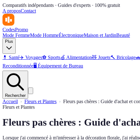
Comparatifs indépendants · Guides d'experts · 100% gratuit
A propos
Contact
Codes
Promo
Mode Femme
Mode Homme
Électronique
Maison et Jardin
Beauté
Plus
💊
Santé
✈️
Voyages
⚽️
Sports
🍏
Alimentation
🧸
Jouets
🔨
Bricolage

Reconditionnée
🖥️
Équipement de Bureau
Rechercher
Accueil
Fleurs et Plantes
Fleurs pas chères : Guide d'achat et com
Fleurs et Plantes
Fleurs pas chères : Guide d'acha
Lorsque j'ai commencé à m'intéresser à la décoration florale, j'ai réali