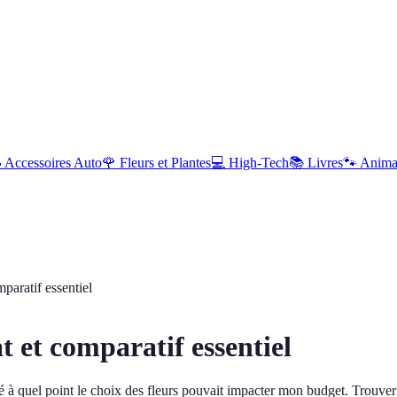

Accessoires Auto
🌹
Fleurs et Plantes
💻
High-Tech
📚
Livres
🐾
Anim
paratif essentiel
t et comparatif essentiel
sé à quel point le choix des fleurs pouvait impacter mon budget. Trouver d