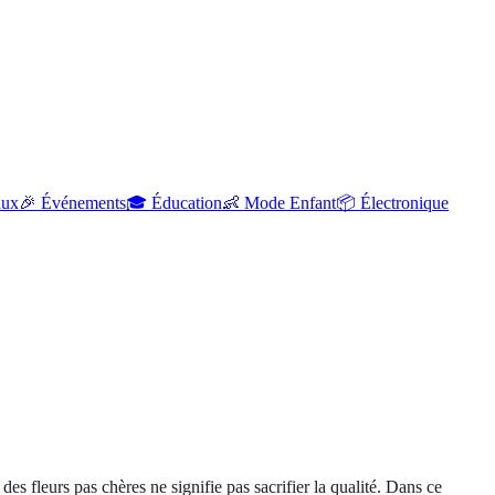
aux
🎉
Événements
🎓
Éducation
👶
Mode Enfant
📦
Électronique
es fleurs pas chères ne signifie pas sacrifier la qualité. Dans ce