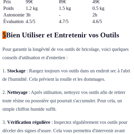
Prix
99€
89€
49€
Poids
1.2 kg
1.5 kg
0.5 kg
Autonomie
3h
-
2h
Évaluation
4.5/5
4.7/5
4.6/5
5
Bien Utiliser et Entretenir vos Outils
Pour garantir la longévité de vos outils de bricolage, voici quelques
conseils d'utilisation et d'entretien :
1.
Stockage
: Rangez toujours vos outils dans un endroit sec à l'abri
de l'humidité. Cela prévient la rouille et les dommages.
2.
Nettoyage
: Après utilisation, nettoyez vos outils afin de retirer
toute résine ou poussière qui pourrait s'accumuler. Pour cela, un
simple chiffon humide suffit.
3.
Vérification régulière
: Inspectez régulièrement vos outils pour
déceler des signes d'usure. Cela vous permettra d'intervenir avant