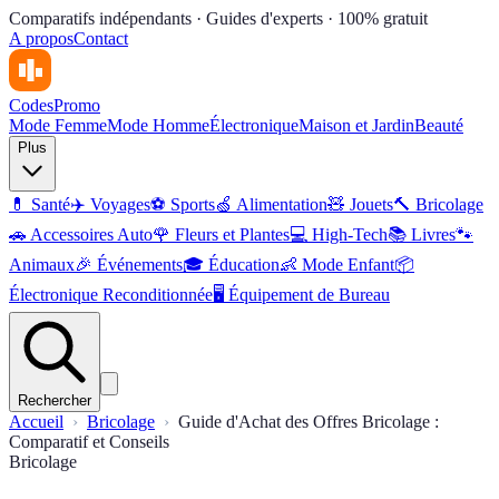
Comparatifs indépendants · Guides d'experts · 100% gratuit
A propos
Contact
Codes
Promo
Mode Femme
Mode Homme
Électronique
Maison et Jardin
Beauté
Plus
💊
Santé
✈️
Voyages
⚽️
Sports
🍏
Alimentation
🧸
Jouets
🔨
Bricolage
🚗
Accessoires Auto
🌹
Fleurs et Plantes
💻
High-Tech
📚
Livres
🐾
Animaux
🎉
Événements
🎓
Éducation
👶
Mode Enfant
📦
Électronique Reconditionnée
🖥️
Équipement de Bureau
Rechercher
Accueil
Bricolage
Guide d'Achat des Offres Bricolage :
Comparatif et Conseils
Bricolage